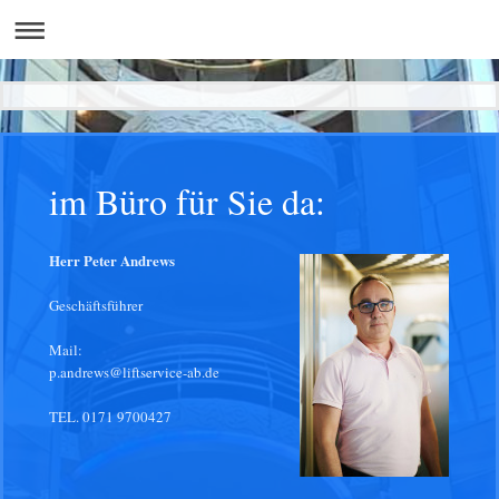
im Büro für Sie da:
Herr Peter Andrews
Geschäftsführer
Mail:
p.andrews@liftservice-ab.de
TEL. 0171 9700427